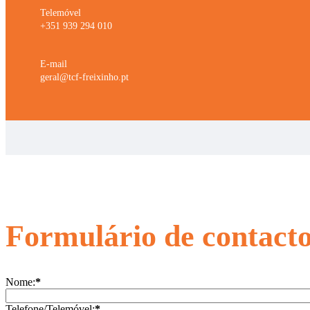
Telemóvel
+351 939 294 010
E-mail
geral@tcf-freixinho.pt
Formulário de contact
Nome:
*
Telefone/Telemóvel:
*