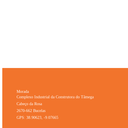
Morada
Complexo Industrial da Construtora do Tâmega
Cabeço da Rosa
2670-662 Bucelas
GPS: 38.90623, -9.07665