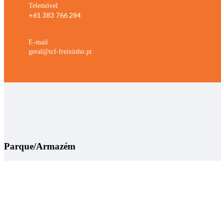
Telemóvel
+61 383 766 284
E-mail
geral@tcf-freixinho.pt
Parque/Armazém