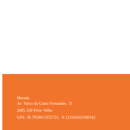
Morada
Av. Vasco da Gama Fernandes, 11
2685-330 Prior Velho
GPS: 38.7918613353721, -9.121164163180142